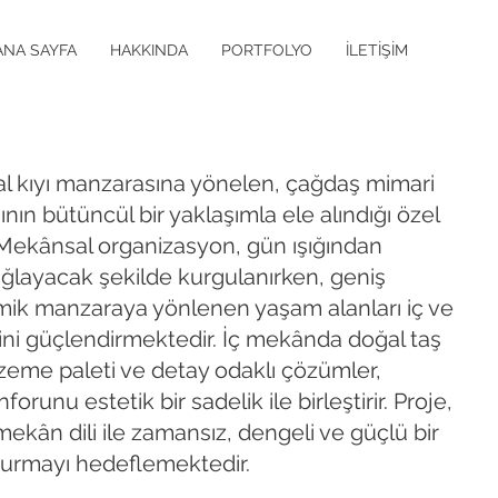
ANA SAYFA
HAKKINDA
PORTFOLYO
İLETİŞİM
ğal kıyı manzarasına yönelen, çağdaş mimari
nın bütüncül bir yaklaşımla ele alındığı özel
. Mekânsal organizasyon, gün ışığından
layacak şekilde kurgulanırken, geniş
amik manzaraya yönlenen yaşam alanları iç ve
ğini güçlendirmektedir. İç mekânda doğal taş
lzeme paleti ve detay odaklı çözümler,
unu estetik bir sadelik ile birleştirir. Proje,
 mekân dili ile zamansız, dengeli ve güçlü bir
turmayı hedeflemektedir.