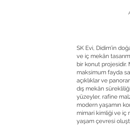
SK Evi, Didim’in do
ve iç mekân tasarımı
bir konut projesidir
maksimum fayda sağ
açıklıklar ve panor
dış mekân süreklili
yüzeyler, rafine ma
modern yaşamın konfor
mimari kimliği ve iç
yaşam çevresi oluş